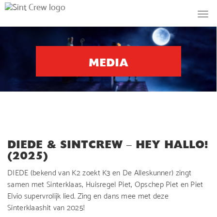
MEDIA
DIEDE & SINTCREW – HEY HALLO!
(2025)
DIEDE (bekend van K2 zoekt K3 en De Alleskunner) zingt
samen met Sinterklaas, Huisregel Piet, Opschep Piet en Piet
Elvio supervrolijk lied. Zing en dans mee met deze
Sinterklaashit van 2025!