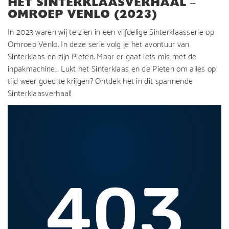
HET SINTERKLAASVERHAAL –
OMROEP VENLO (2023)
In 2023 waren wij te zien in een vijfdelige Sinterklaasserie op
Omroep Venlo. In deze serie volg je het avontuur van
Sinterklaas en zijn Pieten. Maar er gaat iets mis met de
inpakmachine… Lukt het Sinterklaas en de Pieten om alles op
tijd weer goed te krijgen? Ontdek het in dit spannende
Sinterklaasverhaal!